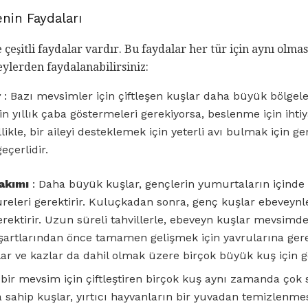
nin Faydaları
e çeşitli faydalar vardır. Bu faydalar her tür için aynı olma
eylerden faydalanabilirsiniz:
r
: Bazı mevsimler için çiftleşen kuşlar daha büyük bölgeler
n yıllık çaba göstermeleri gerekiyorsa, beslenme için ihti
kle, bir aileyi desteklemek için yeterli avı bulmak için gen
eçerlidir.
akımı
: Daha büyük kuşlar, gençlerin yumurtaların içind
eleri gerektirir. Kuluçkadan sonra, genç kuşlar ebeveyn
ektirir. Uzun süreli tahvillerle, ebeveyn kuşlar mevsimde 
 şartlarından önce tamamen gelişmek için yavrularına gerek
ular ve kazlar da dahil olmak üzere birçok büyük kuş için ge
 bir mevsim için çiftleştiren birçok kuş aynı zamanda çok
 sahip kuşlar, yırtıcı hayvanların bir yuvadan temizlenme