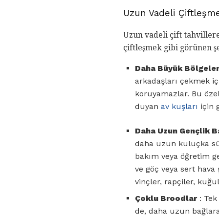
Uzun Vadeli Çiftleşme
Uzun vadeli çift tahviller
çiftleşmek gibi görünen ş
Daha Büyük Bölgele
arkadaşları çekmek içi
koruyamazlar. Bu özelli
duyan
av kuşları
için g
Daha Uzun Gençlik B
daha uzun kuluçka sür
bakım veya öğretim ger
ve göç veya sert hava
vinçler, rapçiler, kuğ
Çoklu Broodlar
: Tek
de, daha uzun bağlara