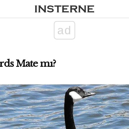
ad
irds Mate mı?