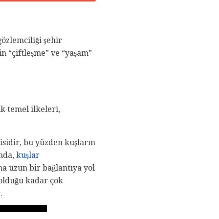
özlemciliği şehir
çin “çiftleşme” ve “yaşam”
k temel ilkeleri,
yisidir, bu yüzden kuşların
ında,
kuşlar
ha uzun bir bağlantıya yol
olduğu kadar çok
.