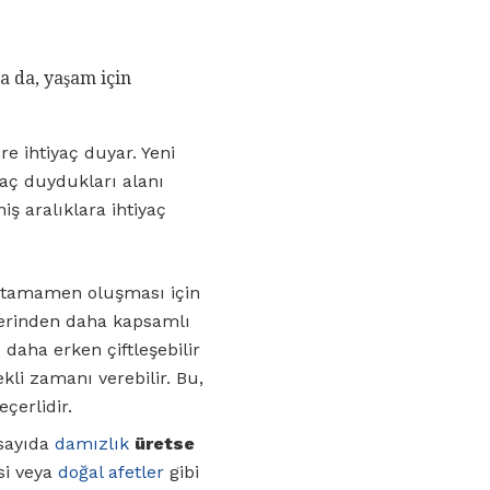
sa da, yaşam için
e ihtiyaç duyar. Yeni
yaç duydukları alanı
iş aralıklara ihtiyaç
e tamamen oluşması için
lerinden daha kapsamlı
daha erken çiftleşebilir
li zamanı verebilir. Bu,
çerlidir.
 sayıda
damızlık
üretse
si veya
doğal afetler
gibi