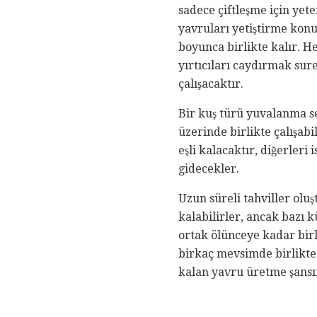
sadece çiftleşme için yet
yavruları yetiştirme konu
boyunca birlikte kalır. H
yırtıcıları caydırmak sur
çalışacaktır.
Bir kuş türü yuvalanma se
üzerinde birlikte çalışab
eşli kalacaktır, diğerler
gidecekler.
Uzun süreli tahviller olu
kalabilirler, ancak bazı k
ortak ölünceye kadar birl
birkaç mevsimde birlikte 
kalan yavru üretme şansın