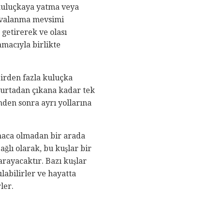
 kuluçkaya yatma veya
yuvalanma mevsimi
 getirerek ve olası
amacıyla birlikte
birden fazla kuluçka
umurtadan çıkana kadar tek
nden sonra ayrı yollarına
rmaca olmadan bir arada
ağlı olarak, bu kuşlar bir
arayacaktır. Bazı kuşlar
labilirler ve hayatta
ler.