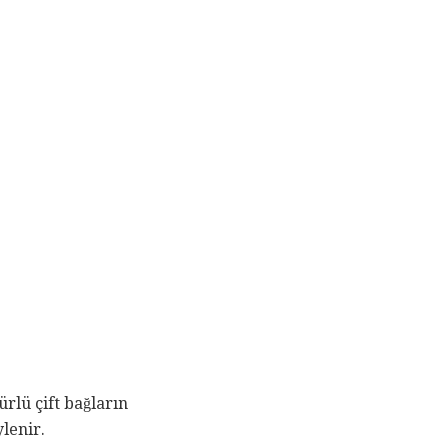
rlü çift bağların
ylenir.