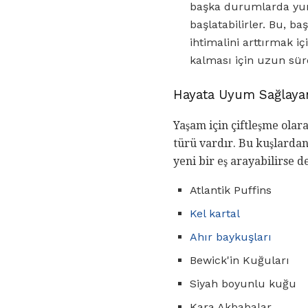
başka durumlarda yum
başlatabilirler. Bu, b
ihtimalini arttırmak iç
kalması için uzun süre
Hayata Uyum Sağlayan
Yaşam için çiftleşme olara
türü vardır. Bu kuşlardan
yeni bir eş arayabilirse d
Atlantik Puffins
Kel kartal
Ahır baykuşları
Bewick'in Kuğuları
Siyah boyunlu kuğu
Kara Akbabalar