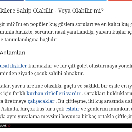
şkilere Sahip Olabilir - Veya Olabilir mi?
şir mi? Bu en popüler kuş gözlem soruları ve en kalıcı kuş g
nunla birlikte, sorunun nasıl yanıtlandığı, yabani kuşlar i
de tanımlandığına bağlıdır.
 Anlamları
sal ilişkiler
kurmazlar ve bir çift gölet oluşturmaya yöneli
tminden ziyade çocuk sahibi olmaktır.
alan yavru üretme olasılığı, güçlü ve sağlıklı bir eş ile en i
 için farklı
kurban ritüelleri vardır
. Ortakları bulduklar
ta üretmeye
çalışacaklar
. Bu çiftleşme, iki kuş arasında da
. Aslında, birçok kuş türü çok
eşlidir
ve genlerini mümkün 
a aynı yuvalama mevsimi boyunca birkaç ortakla çiftleşir