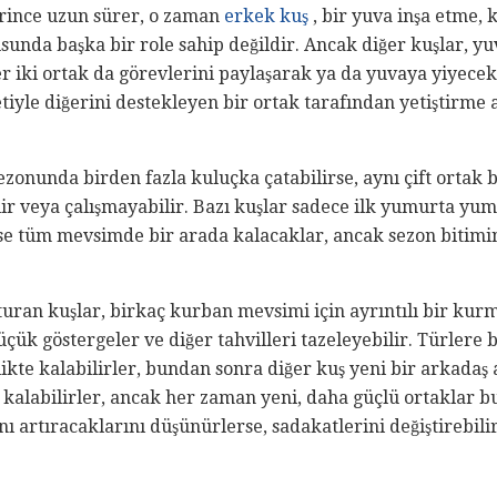
erince uzun sürer, o zaman
erkek kuş
, bir yuva inşa etme,
sunda başka bir role sahip değildir. Ancak diğer kuşlar, 
er iki ortak da görevlerini paylaşarak ya da yuvaya yiyecek
etiyle diğerini destekleyen bir ortak tarafından yetiştirme 
zonunda birden fazla kuluçka çatabilirse, aynı çift ortak 
ilir veya çalışmayabilir. Bazı kuşlar sadece ilk yumurta y
i ise tüm mevsimde bir arada kalacaklar, ancak sezon bitimi
şturan kuşlar, birkaç kurban mevsimi için ayrıntılı bir ku
üçük göstergeler ve diğer tahvilleri tazeleyebilir. Türlere b
ikte kalabilirler, bundan sonra diğer kuş yeni bir arkadaş 
kalabilirler, ancak her zaman yeni, daha güçlü ortaklar bu
ı artıracaklarını düşünürlerse, sadakatlerini değiştirebilir