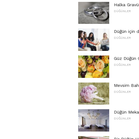
Halka Gravü
DÜĞÜNLER
Düğün için 
DÜĞÜNLER
Güz Düğün Ç
DÜĞÜNLER
Mevsim Baha
DÜĞÜNLER
Düğün Meka
DÜĞÜNLER
Bir Düğün H