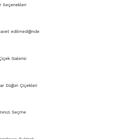
r Seçenekleri
davet edilmediğinde
içek Galerisi
r Düğün Çiçekleri
nınızı Seçme
azırlayıcı Bulmak