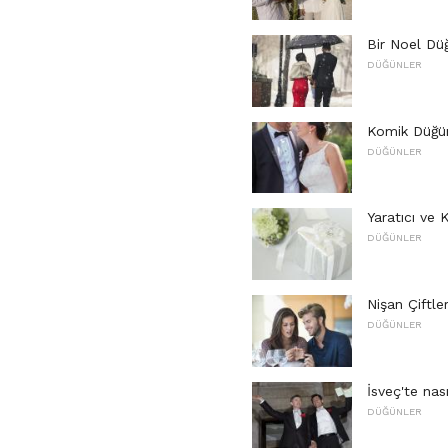
Bir Noel Dü
DÜĞÜNLER
Komik Düğün
DÜĞÜNLER
Yaratıcı ve K
DÜĞÜNLER
Nişan Çiftl
DÜĞÜNLER
İsveç'te nası
DÜĞÜNLER