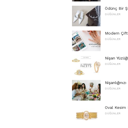
Ödünç Bir Şey
DÜĞÜNLER
Modern Çiftl
DÜĞÜNLER
Nişan Yüzüğü
DÜĞÜNLER
Nişanlığınız
DÜĞÜNLER
Oval Kesim 
DÜĞÜNLER