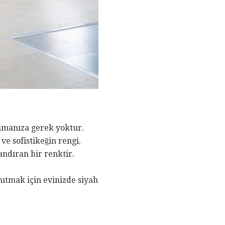
ınmanıza gerek yoktur.
e sofistikeğin rengi.
andıran bir renktir.
anıtmak için evinizde siyah