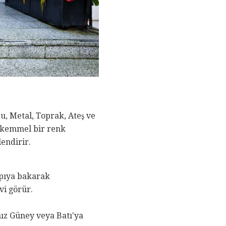
u, Metal, Toprak, Ateş ve
mükemmel bir renk
lendirir.
apıya bakarak
vi görür.
ınız Güney veya Batı'ya