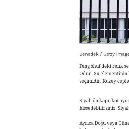
Benedek / Getty Imag
Feng shui'deki renk se
Odun. Su elementinin b
seçimidir. Kuzey cephe
Siyah ön kapı, koruyuc
hissedebilirsiniz. Siya
Ayrıca Doğu veya Gün