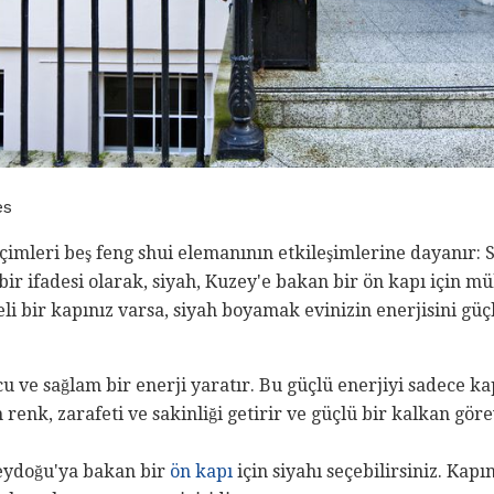
es
çimleri beş feng shui elemanının etkileşimlerine dayanır: S
ir ifadesi olarak, siyah, Kuzey'e bakan bir ön kapı için 
li bir kapınız varsa, siyah boyamak evinizin enerjisini güç
u ve sağlam bir enerji yaratır. Bu güçlü enerjiyi sadece k
h renk, zarafeti ve sakinliği getirir ve güçlü bir kalkan göre
eydoğu'ya bakan bir
ön kapı
için siyahı seçebilirsiniz. Kap