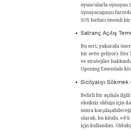
oyuncularla oynayan o
oynayacağınızı farzede
SOS hatları önemli bir
Satranç Açılış Teme
Bu seri, yukarıda öner
bir sette geliyor). Her
ve stratejiler hakkında
Opening Essentials kit
Sicilyalıyı Sökmek 
Belirli bir açılışla il
eksiksiz olduğu için d
sonra karşılaşabileceği
olarak, bu kitabı, e4'
için kullandım. Oldukça