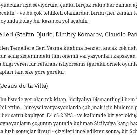
yuncular için seviyorum, çünkü birçok rakip her zaman ayn
cektir - ve bu çok tehlikeli olanlardan birini (her zaman
 oyunda kolay bir kazanca yol açabilir.
lleri (Stefan Djuric, Dimitry Komarov, Claudio Pan
ilen Temellere Geri Yazma kitabına benzer, ancak çok daha a
 bir açılış sistemindeki tüm önemli varyasyonları kapsayan ve
 bilgi veren bir referans istiyorsanız (gerekli örnek oyunlar
apları tam size göre gerekir.
(Jesus de la Villa)
gili bu listede yer alan tek kitap, Sicilyalıyı Dismantling'i h
ahil ettim - bireysel varyasyonlarda çalışmak için binlerce
 her satırı kaplıyor. E4 c5 2 Nf3 - ve kalbimde bir yer oldu
ü oynayanların çoğunun yanında bulunan Sicilya'ya karşı ha
 hızlı sonuçlar üretti - çizgileri inceledikten sonra, bir S