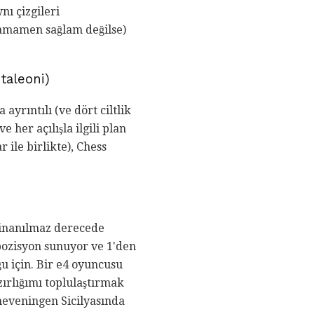
ı çizgileri
 tamamen sağlam değilse)
taleoni)
yrıntılı (ve dört ciltlik
 her açılışla ilgili plan
 ile birlikte), Chess
em inanılmaz derecede
 pozisyon sunuyor ve 1'den
ğu için. Bir e4 oyuncusu
zırlığımı toplulaştırmak
cheveningen Sicilyasında