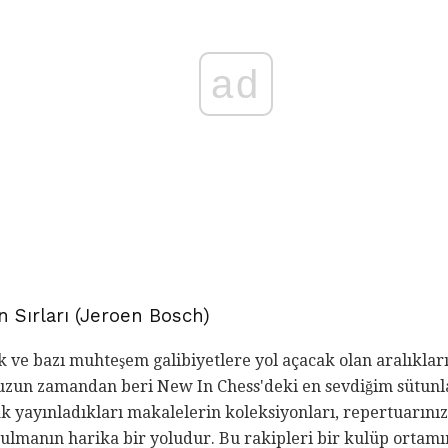
ad
in Sırları (Jeroen Bosch)
ak ve bazı muhteşem galibiyetlere yol açacak olan aralıklar
ı uzun zamandan beri New In Chess'deki en sevdiğim sütunl
ak yayınladıkları makalelerin koleksiyonları, repertuarınıza
a bulmanın harika bir yoludur. Bu rakipleri bir kulüp ortam