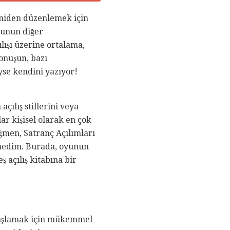
eniden düzenlemek için
yunun diğer
lışı üzerine ortalama,
onuşun, bazı
se kendini yazıyor!
çılış stillerini veya
r kişisel olarak en çok
ğmen, Satranç Açılımları
rmedim. Burada, oyunun
 açılış kitabına bir
 başlamak için mükemmel