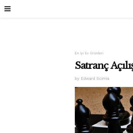
En İyi Ev Ürünleri
Satranç Açılı
by Edward Scimia