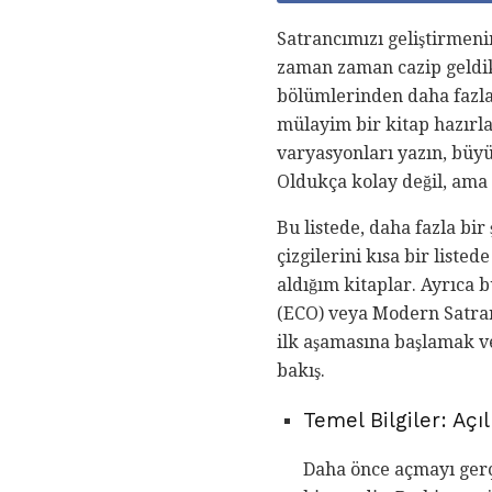
Satrancımızı geliştirmen
zaman zaman cazip geldik.
bölümlerinden daha fazla 
mülayim bir kitap hazırl
varyasyonları yazın, büy
Oldukça kolay değil, ama b
Bu listede, daha fazla bir
çizgilerini kısa bir list
aldığım kitaplar. Ayrıca 
(ECO) veya Modern Satran
ilk aşamasına başlamak ve
bakış.
Temel Bilgiler: Açı
Daha önce açmayı gerç