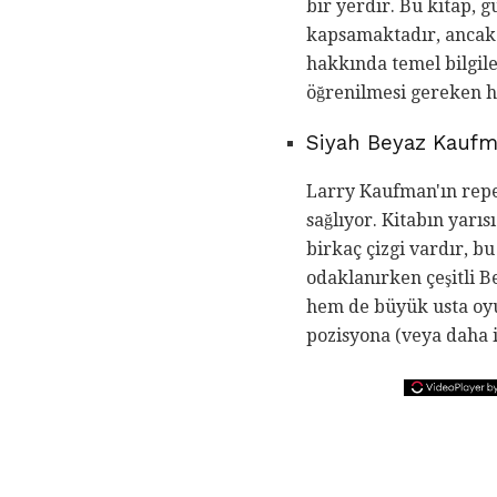
bir yerdir. Bu kitap, g
kapsamaktadır, ancak h
hakkında temel bilgile
öğrenilmesi gereken h
Siyah Beyaz Kaufm
Larry Kaufman'ın repe
sağlıyor. Kitabın yarıs
birkaç çizgi vardır, b
odaklanırken çeşitli B
hem de büyük usta oyun
pozisyona (veya daha iy