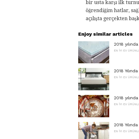
bir usta karşı ilk tur
öğrendiğim hatlar, sa
açılışta gerçekten başk
Enjoy similar articles
2018 yılında
EN İYI EV ÜRÜNL
2018 Yılında 
EN İYI EV ÜRÜNL
2018 yılında
EN İYI EV ÜRÜNL
2018 Yılında
EN İYI EV ÜRÜNL