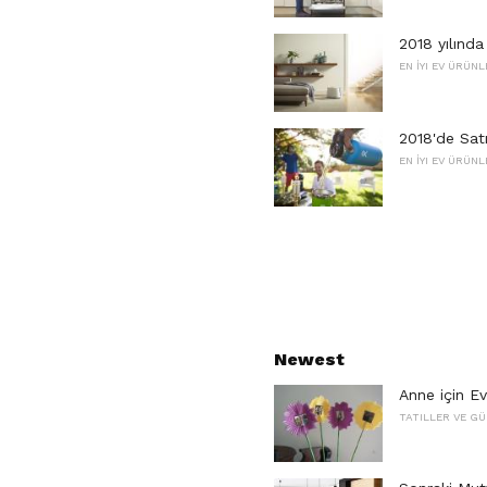
2018 yılında
EN İYI EV ÜRÜNL
2018'de Satın
EN İYI EV ÜRÜNL
Newest
Anne için Ev
TATILLER VE G