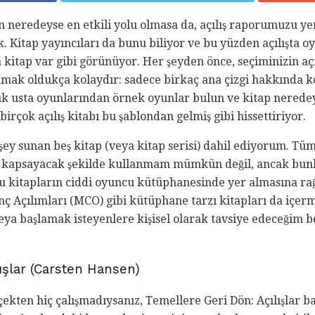
in neredeyse en etkili yolu olmasa da, açılış raporumuzu y
 Kitap yayıncıları da bunu biliyor ve bu yüzden açılışta o
kitap var gibi görünüyor. Her şeyden önce, seçiminizin açı
amak oldukça kolaydır: sadece birkaç ana çizgi hakkında k
ük usta oyunlarından örnek oyunlar bulun ve kitap neredey
irçok açılış kitabı bu şablondan gelmiş gibi hissettiriyor.
 şey sunan beş kitap (veya kitap serisi) dahil ediyorum. Tüm a
ede kapsayacak şekilde kullanmam mümkün değil, ancak bunla
bu kitapların ciddi oyuncu kütüphanesinde yer almasına ra
ç Açılımları (MCO) gibi kütüphane tarzı kitapları da içe
ya başlamak isteyenlere kişisel olarak tavsiye edeceğim beş
lışlar (Carsten Hansen)
ekten hiç çalışmadıysanız, Temellere Geri Dön: Açılışlar