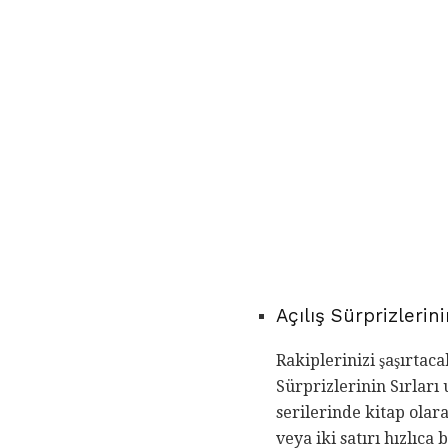
Açılış Sürprizlerin
Rakiplerinizi şaşırtac
Sürprizlerinin Sırlar
serilerinde kitap olar
veya iki satırı hızlıc