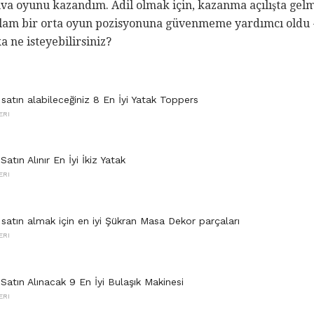
nuva oyunu kazandım. Adil olmak için, kazanma açılışta gel
ğlam bir orta oyun pozisyonuna güvenmeme yardımcı oldu -
a ne isteyebilirsiniz?
 satın alabileceğiniz 8 En İyi Yatak Toppers
ERI
Satın Alınır En İyi İkiz Yatak
ERI
 satın almak için en iyi Şükran Masa Dekor parçaları
ERI
 Satın Alınacak 9 En İyi Bulaşık Makinesi
ERI