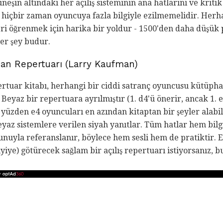
üneşin altındaki her açılış sisteminin ana hatlarını ve kritik 
içbir zaman oyuncuya fazla bilgiyle ezilmemelidir. Herhan
ri öğrenmek için harika bir yoldur - 1500'den daha düşük 
er şey budur.
an Repertuarı (Larry Kaufman)
rtuar kitabı, herhangi bir ciddi satranç oyuncusu kütüpha
ı Beyaz bir repertuara ayrılmıştır (1. d4'ü önerir, ancak 1. 
u yüzden e4 oyuncuları en azından kitaptan bir şeyler alabil
eyaz sistemlere verilen siyah yanıtlar. Tüm hatlar hem bilg
uyla referanslanır, böylece hem sesli hem de pratiktir. Eğ
iye) götürecek sağlam bir açılış repertuarı istiyorsanız, bu 