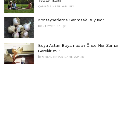
Tedavi Edilir
ÇAMAŞIR NASIL YAPILIR?
Konteynerlerde Sarımsak Büyüyor
KONTEYNER BAHÇE
Boya Astarı Boyamadan Önce Her Zaman
Gerekir mi?
İÇ MEKAN BOYASI NASIL YAPILIR