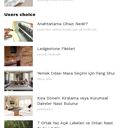
Users choice
Anahtarlama Cihazı Nedir?
ELEKTRIK SERVIS PANELLERI VE DAĞITIMI
Ledgestone Fikirleri
EV DIŞ FIKIRLERI
Yemek Odası Masa Seçimi için Feng Shui
FENG SHUI
Kısa Dönem Kiralama veya Kurumsal
Daireler Nasıl Bulunur
HAREKETLI
7 Ortak Yaz Açık Lekeleri ve Onları Nasıl