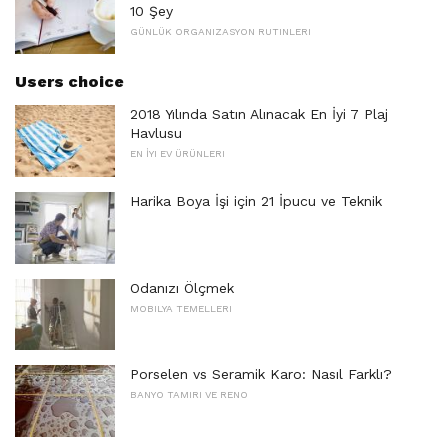
10 Şey
GÜNLÜK ORGANIZASYON RUTINLERI
Users choice
2018 Yılında Satın Alınacak En İyi 7 Plaj
Havlusu
EN İYI EV ÜRÜNLERI
Harika Boya İşi için 21 İpucu ve Teknik
Odanızı Ölçmek
MOBILYA TEMELLERI
Porselen vs Seramik Karo: Nasıl Farklı?
BANYO TAMIRI VE RENO