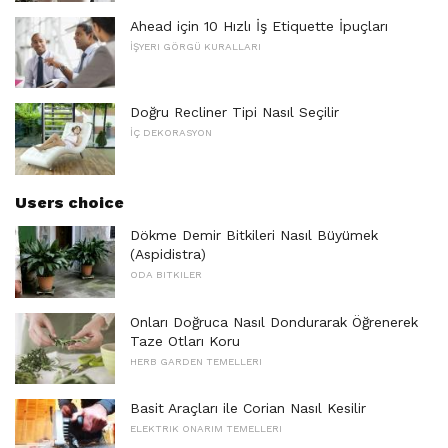
Ahead için 10 Hızlı İş Etiquette İpuçları
İŞYERI GÖRGÜ KURALLARI
Doğru Recliner Tipi Nasıl Seçilir
İÇ DEKORASYON
Users choice
Dökme Demir Bitkileri Nasıl Büyümek
(Aspidistra)
ODA BITKILER
Onları Doğruca Nasıl Dondurarak Öğrenerek
Taze Otları Koru
HERB GARDEN TEMELLERI
Basit Araçları ile Corian Nasıl Kesilir
ELEKTRIK ONARIM TEMELLERI