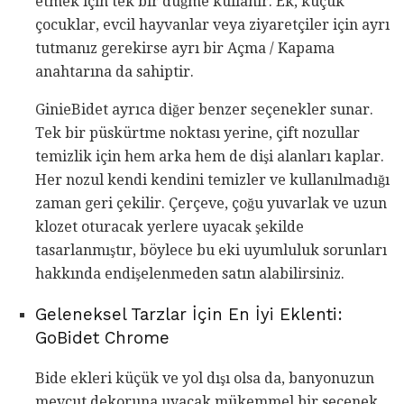
etmek için tek bir düğme kullanır. Ek, küçük
çocuklar, evcil hayvanlar veya ziyaretçiler için ayrı
tutmanız gerekirse ayrı bir Açma / Kapama
anahtarına da sahiptir.
GinieBidet ayrıca diğer benzer seçenekler sunar.
Tek bir püskürtme noktası yerine, çift nozullar
temizlik için hem arka hem de dişi alanları kaplar.
Her nozul kendi kendini temizler ve kullanılmadığı
zaman geri çekilir. Çerçeve, çoğu yuvarlak ve uzun
klozet oturacak yerlere uyacak şekilde
tasarlanmıştır, böylece bu eki uyumluluk sorunları
hakkında endişelenmeden satın alabilirsiniz.
Geleneksel Tarzlar İçin En İyi Eklenti:
GoBidet Chrome
Bide ekleri küçük ve yol dışı olsa da, banyonuzun
mevcut dekoruna uyacak mükemmel bir seçenek