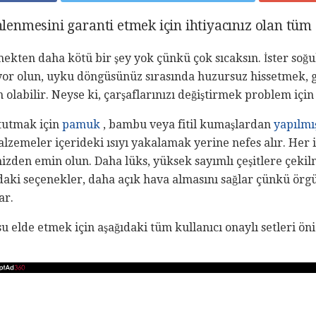
inlenmesini garanti etmek için ihtiyacınız olan tüm
kten daha kötü bir şey yok çünkü çok sıcaksın. İster soğuk
şuyor olun, uyku döngüsünüz sırasında huzursuz hissetmek,
 olabilir. Neyse ki, çarşaflarınızı değiştirmek problem için
 tutmak için
pamuk
, bambu veya fitil kumaşlardan
yapılmı
lzemeler içerideki ısıyı yakalamak yerine nefes alır. Her i
nizden emin olun. Daha lüks, yüksek sayımlı çeşitlere çekilm
daki seçenekler, daha açık hava almasını sağlar çünkü örgü
ar.
u elde etmek için aşağıdaki tüm kullanıcı onaylı setleri ö