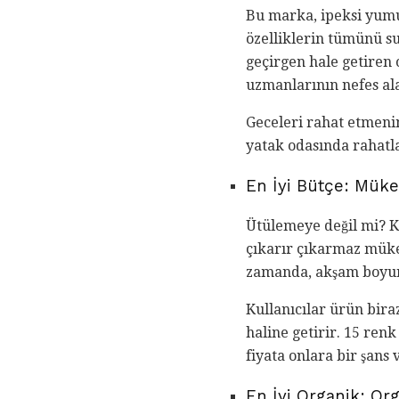
Bu marka, ipeksi yumuş
özelliklerin tümünü s
geçirgen hale getiren 
uzmanlarının nefes ala
Geceleri rahat etmenin
yatak odasında rahatla
En İyi Bütçe: Müke
Ütülemeye değil mi? Kı
çıkarır çıkarmaz müke
zamanda, akşam boyunca
Kullanıcılar ürün bira
haline getirir. 15 renk
fiyata onlara bir şan
En İyi Organik: Or