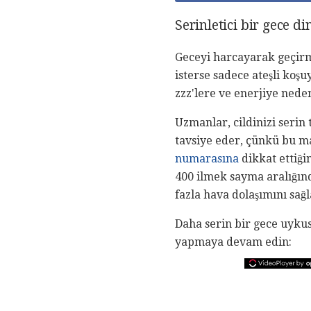
Serinletici bir gece d
Geceyi harcayarak geçirme
isterse sadece ateşli ko
zzz'lere ve enerjiye neden
Uzmanlar, cildinizi serin
tavsiye eder, çünkü bu ma
numarasına
dikkat ettiği
400 ilmek sayma aralığın
fazla hava dolaşımını sağl
Daha serin bir gece uykus
yapmaya devam edin: