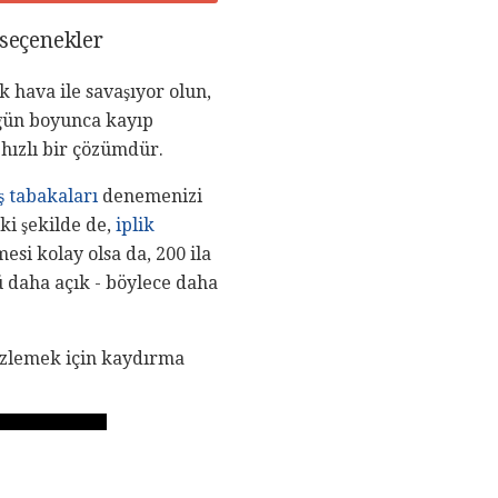
 seçenekler
 hava ile savaşıyor olun,
 gün boyunca kayıp
 hızlı bir çözümdür.
ş tabakaları
denemenizi
ki şekilde de,
iplik
esi kolay olsa da, 200 ila
 daha açık - böylece daha
nizlemek için kaydırma