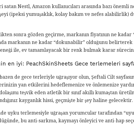
eri satan Nestl, Amazon kullanıcıları arasında bazı önemli n
 şeyi (ipeksi yumuşaklık, kolay bakım ve nefes alabilirlik)
ikten sonra gözden geçirme, markanın fiyatının ne kadar “
anda markanın ne kadar “dokunabilir” olduğunu belirtere
eneği ile, ev tamamlayacak bir renk bulmak karar sürecini
çin en iyi: PeachSkinSheets Gece terlemeleri sayfa
bazen de gece terleriyle uğraşıyor olun, Şeftali Cilt sayfas
rinizin yan etkilerini hedeflemenize ve önlemenize yardım
laşımı teşvik eden atletik bir sınıf akıllı kumaştan üretilm
dığınız kayganlık hissi, geçmişte bir şey haline gelecektir.
de uyku terlemesiyle uğraşan yorumcular tarafından “uyu
üğünde, bu anti-sarkma, kaymayı önleyici ve anti-hap seçe