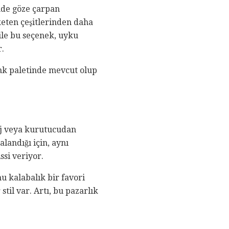
inde göze çarpan
eten çeşitlerinden daha
 ile bu seçenek, uyku
r.
renk paletinde mevcut olup
laj veya kurutucudan
andığı için, aynı
si veriyor.
u kalabalık bir favori
stil var. Artı, bu pazarlık