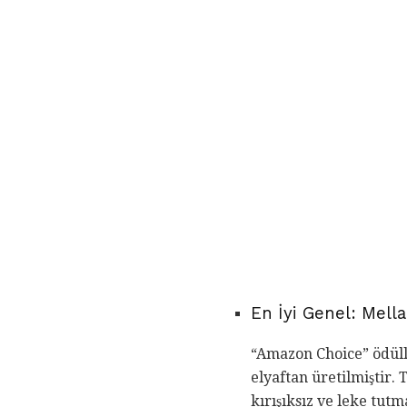
En İyi Genel: Mell
“Amazon Choice” ödüll
elyaftan üretilmiştir.
kırışıksız ve leke tut