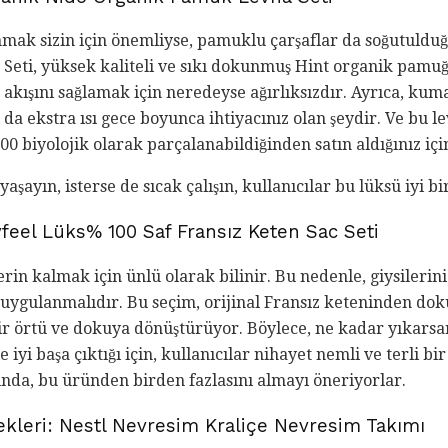
ak sizin için önemliyse, pamuklu çarşaflar da soğutulduğ
eti, yüksek kaliteli ve sıkı dokunmuş Hint organik pamuğ
akışını sağlamak için neredeyse ağırlıksızdır. Ayrıca, kum
u da ekstra ısı gece boyunca ihtiyacınız olan şeydir. Ve bu 
0 biyolojik olarak parçalanabildiğinden satın aldığınız için
 yaşayın, isterse de sıcak çalışın, kullanıcılar bu lüksü iyi b
yfeel Lüks% 100 Saf Fransız Keten Sac Seti
erin kalmak için ünlü olarak bilinir. Bu nedenle, giysilerin
 uygulanmalıdır. Bu seçim, orijinal Fransız keteninden do
bir örtü ve dokuya dönüştürüyor. Böylece, ne kadar yıkars
 iyi başa çıktığı için, kullanıcılar nihayet nemli ve terli 
lında, bu üründen birden fazlasını almayı öneriyorlar.
kleri: Nestl Nevresim Kraliçe Nevresim Takımı