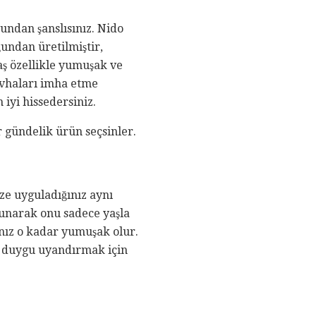
undan şanslısınız. Nido
undan üretilmiştir,
aş özellikle yumuşak ve
levhaları imha etme
 iyi hissedersiniz.
ir gündelik ürün seçsinler.
ize uyguladığınız aynı
kunarak onu sadece yaşla
anız o kadar yumuşak olur.
bir duygu uyandırmak için