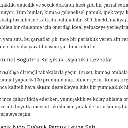
aklık, emicilik ve soğuk dokunuş hissi gibi bir çarşaf set
unuyor. Tüm bunlar, kumaşı geleneksel pamuk, ipek veya k
okaliptüs liflerine katkıda bulunabilir. 300 ilmekli makyaj
bilen bir dinlenme için önerdiği ideal yelpazeye yerleştiri
 yanı sıra, bu çarşaflar şık. İnce bir parlaklık veren altı 
tıcı bir vaha yaratılmasına yardımcı olurlar.
mmel Soğutma Kırışıklık Dayanıklı Levhalar
rışıklığa dirençli tabakalarla geçin. Bu set, kumaşı amba
mmel yapan% 100 premium mikrofiber içerir. Kumaş fırçal
 kaliteli hava akışını destekleyen lüks bir yumuşaklık his
z ince çalışır iddia ederken, yumuşaklık ve kolay aklama on
 ve altı boyutta mevcut, akılda her yatak ile tasarlanmış bir 
s vermeyeceğim.
ganik Nido Organik Pamuk Levha Seti