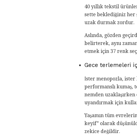
40 yıllık tekstil ürünl
sette beklediğiniz her
uzak durmak zordur.
Aslında, gözden geçird
belirterek, aynı zam
etmek için 37 renk seç
Gece terlemeleri i
İster menopozla, ister 
performanslı kumaş, te
nemden uzaklaşırken do
uyandırmak için kullan
Yaşamın tüm evrelerin
keyif” olarak düşünüld
zekice değildir.