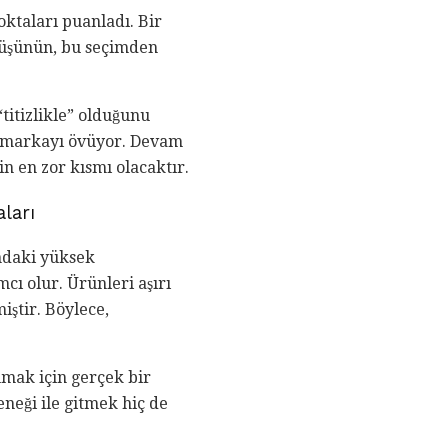
oktaları puanladı. Bir
 düşünün, bu seçimden
titizlikle” olduğunu
k markayı övüyor. Devam
n en zor kısmı olacaktır.
ları
ındaki yüksek
cı olur. Ürünleri aşırı
iştir. Böylece,
mak için gerçek bir
neği ile gitmek hiç de