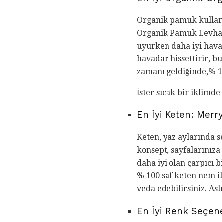
Organik pamuk kullanm
Organik Pamuk Levha S
uyurken daha iyi hava 
havadar hissettirir, b
zamanı geldiğinde,% 10
İster sıcak bir iklimde
En İyi Keten: Merr
Keten, yaz aylarında s
konsept, sayfalarınıza
daha iyi olan çarpıcı 
% 100 saf keten nem ile
veda edebilirsiniz. As
En İyi Renk Seçene