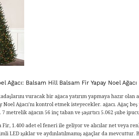
el Ağacı: Balsam Hill Balsam Fir Yapay Noel Ağacı
kadaşlarını vuracak bir ağaca yatırım yapmaya hazır olan a
y Noel Ağacı'nı kontrol etmek isteyecekler. ağacı. Ağaç be
. 7 metrelik ağacın 56 inç taban ve şaşırtıcı 5.062 şube ipuc
ir, 1.400 adet el feneri ile geliyor ve alıcılar net veya re
imli LED ışıklar ve aydınlatılmamış ağaçlar da mevcuttur. Bu