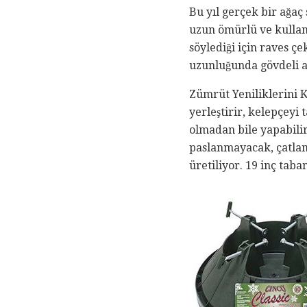
Bu yıl gerçek bir ağaç
uzun ömürlü ve kullanı
söylediği için raves ç
uzunluğunda gövdeli a
Zümrüt Yeniliklerini K
yerleştirir, kelepçeyi
olmadan bile yapabilir
paslanmayacak, çatlam
üretiliyor. 19 inç taba