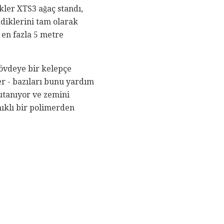
kler XTS3 ağaç standı,
ediklerini tam olarak
 en fazla 5 metre
gövdeye bir kelepçe
er - bazıları bunu yardım
 utanıyor ve zemini
ıklı bir polimerden