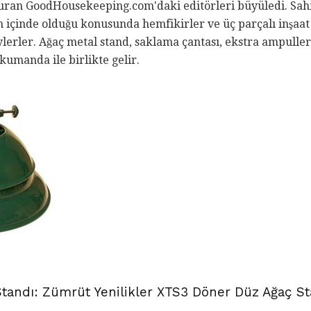
uran GoodHousekeeping.com'daki editörleri büyüledi. Sahip
 içinde olduğu konusunda hemfikirler ve üç parçalı inşaat 
lerler. Ağaç metal stand, saklama çantası, ekstra ampuller
kumanda ile birlikte gelir.
Standı: Zümrüt Yenilikler XTS3 Döner Düz Ağaç St