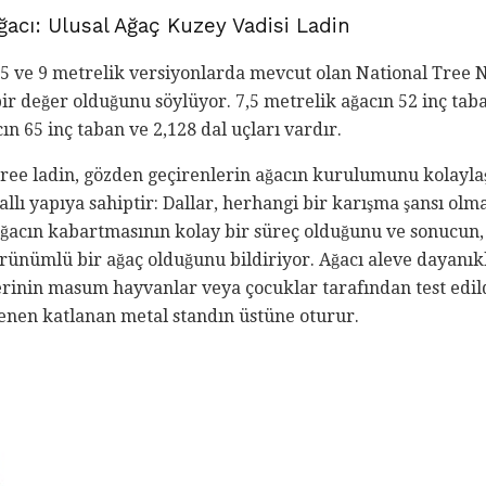
ğacı: Ulusal Ağaç Kuzey Vadisi Ladin
,5 ve 9 metrelik versiyonlarda mevcut olan National Tree N
 bir değer olduğunu söylüyor. 7,5 metrelik ağacın 52 inç tab
ın 65 inç taban ve 2,128 dal uçları vardır.
ree ladin, gözden geçirenlerin ağacın kurulumunu kolaylaşt
llı yapıya sahiptir: Dallar, herhangi bir karışma şansı olm
ağacın kabartmasının kolay bir süreç olduğunu ve sonucun,
rünümlü bir ağaç olduğunu bildiriyor. Ağacı aleve dayanıkl
rinin masum hayvanlar veya çocuklar tarafından test edild
lenen katlanan metal standın üstüne oturur.