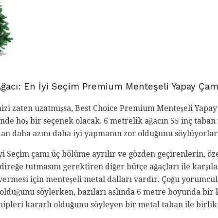
Ağacı: En İyi Seçim Premium Menteşeli Yapay Çam
nizi zaten uzatmışsa, Best Choice Premium Menteşeli Yapay
nde hoş bir seçenek olacak. 6 metrelik ağacın 55 inç taban
an daha azını daha iyi yapmanın zor olduğunu söylüyorlar
yi Seçim çamı üç bölüme ayrılır ve gözden geçirenlerin, özel
 direğe tutmasını gerektiren diğer bütçe ağaçları ile karşıl
n vermesi için menteşeli metal dalları vardır. Çoğu yorumcu
dolduğunu söylerken, bazıları aslında 6 metre boyunda bir 
ipleri kararlı olduğunu söyleyen bir metal taban ile birlikt