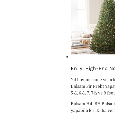
En iyi High-End No
Yıl boyunca aile ve ar
Balsam Fir Prelit Yapa
5½, 6½, 7, 7½ ve 9 feet
Balsam Hill BH Balsam F
yapabilirler; Daha ver