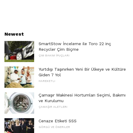
Newest
SmartStow İnceleme ile Toro 22 inç
Recycler Çim Biçme
ÇIM BAKIM İPUÇLARI
Yurtdışı Taşınırken Yeni Bir Ülkeye ve Kültüre
Giden 7 Yol
HAREKETLI
Çamaşır Makinesi Hortumları Seçimi, Bakımı
ve Kurulumu
ÇAMAŞIR ALETLERI
Cenaze Etiketi SSS
GÖRGÜ VE ÖNERILER