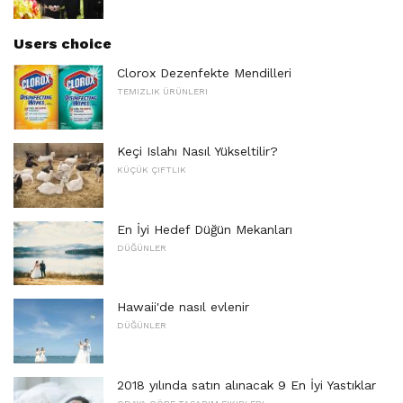
Users choice
Clorox Dezenfekte Mendilleri
TEMIZLIK ÜRÜNLERI
Keçi Islahı Nasıl Yükseltilir?
KÜÇÜK ÇIFTLIK
En İyi Hedef Düğün Mekanları
DÜĞÜNLER
Hawaii'de nasıl evlenir
DÜĞÜNLER
2018 yılında satın alınacak 9 En İyi Yastıklar