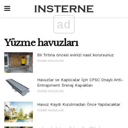
ad
Yüzme havuzları
Bir fırtına öncesi evinizi nasıl korursunuz
YÜZME HAVUZLARI
Havuzlar ve Kaplıcalar İçin CPSC Onaylı Anti-
Entrapment Drenaj Kapakları
YÜZME HAVUZLARI
Havuz Kaydı Kurulmadan Önce Yapılacaklar
YÜZME HAVUZLARI