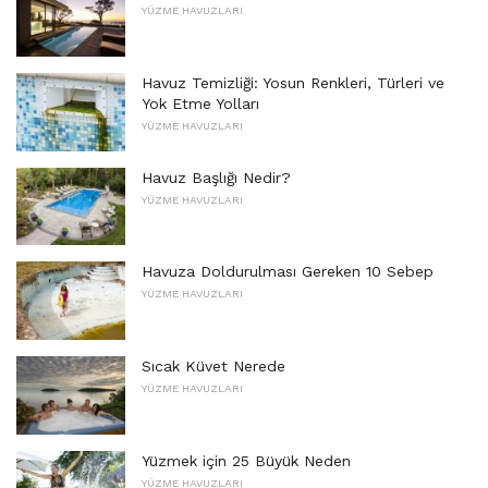
YÜZME HAVUZLARI
Havuz Temizliği: Yosun Renkleri, Türleri ve
Yok Etme Yolları
YÜZME HAVUZLARI
Havuz Başlığı Nedir?
YÜZME HAVUZLARI
Havuza Doldurulması Gereken 10 Sebep
YÜZME HAVUZLARI
Sıcak Küvet Nerede
YÜZME HAVUZLARI
Yüzmek için 25 Büyük Neden
YÜZME HAVUZLARI