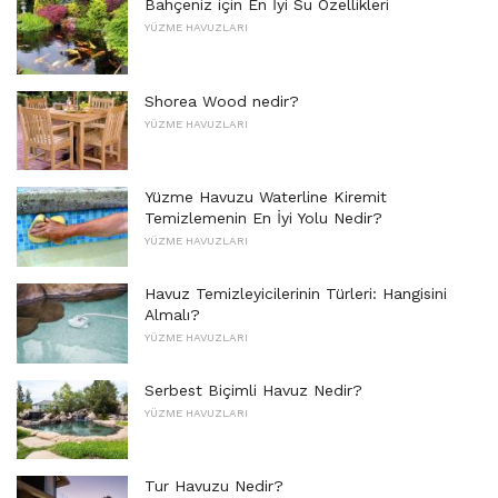
Bahçeniz için En İyi Su Özellikleri
YÜZME HAVUZLARI
Shorea Wood nedir?
YÜZME HAVUZLARI
Yüzme Havuzu Waterline Kiremit
Temizlemenin En İyi Yolu Nedir?
YÜZME HAVUZLARI
Havuz Temizleyicilerinin Türleri: Hangisini
Almalı?
YÜZME HAVUZLARI
Serbest Biçimli Havuz Nedir?
YÜZME HAVUZLARI
Tur Havuzu Nedir?