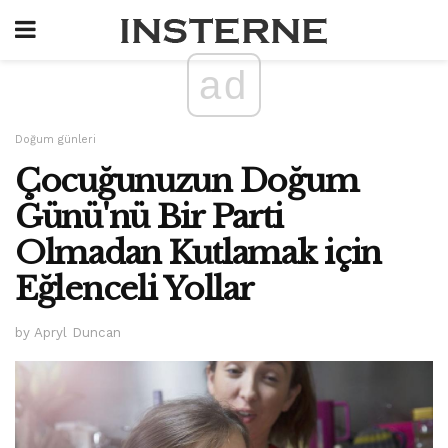
ad
Doğum günleri
Çocuğunuzun Doğum
Günü'nü Bir Parti
Olmadan Kutlamak için
Eğlenceli Yollar
by Apryl Duncan