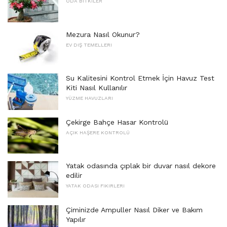
ODA BITKILER
Mezura Nasıl Okunur?
EV DIŞ TEMELLERI
Su Kalitesini Kontrol Etmek İçin Havuz Test
Kiti Nasıl Kullanılır
YÜZME HAVUZLARI
Çekirge Bahçe Hasar Kontrolü
AÇIK HAŞERE KONTROLÜ
Yatak odasında çıplak bir duvar nasıl dekore
edilir
YATAK ODASI FIKIRLERI
Çiminizde Ampuller Nasıl Diker ve Bakım
Yapılır