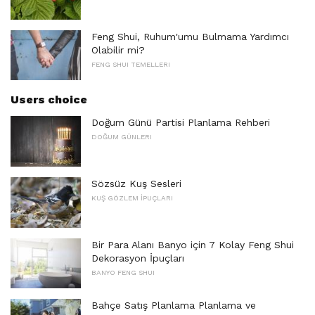
Feng Shui, Ruhum'umu Bulmama Yardımcı
Olabilir mi?
FENG SHUI TEMELLERI
Users choice
Doğum Günü Partisi Planlama Rehberi
DOĞUM GÜNLERI
Sözsüz Kuş Sesleri
KUŞ GÖZLEM İPUÇLARI
Bir Para Alanı Banyo için 7 Kolay Feng Shui
Dekorasyon İpuçları
BANYO FENG SHUI
Bahçe Satış Planlama Planlama ve