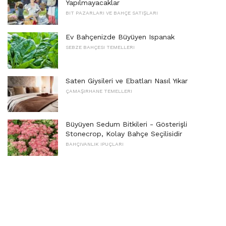
Yapılmayacaklar
BIT PAZARLARI VE BAHÇE SATIŞLARI
Ev Bahçenizde Büyüyen Ispanak
SEBZE BAHÇESI TEMELLERI
Saten Giysileri ve Ebatları Nasıl Yıkar
ÇAMAŞIRHANE TEMELLERI
Büyüyen Sedum Bitkileri - Gösterişli
Stonecrop, Kolay Bahçe Seçilisidir
BAHÇIVANLIK IPUÇLARI