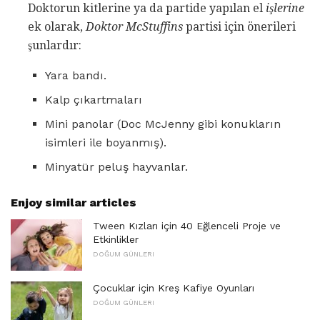
Doktorun kitlerine ya da partide yapılan el
işlerine
ek olarak,
Doktor McStuffins
partisi için önerileri
şunlardır:
Yara bandı.
Kalp çıkartmaları
Mini panolar (Doc McJenny gibi konukların
isimleri ile boyanmış).
Minyatür peluş hayvanlar.
Enjoy similar articles
Tween Kızları için 40 Eğlenceli Proje ve
Etkinlikler
DOĞUM GÜNLERI
Çocuklar için Kreş Kafiye Oyunları
DOĞUM GÜNLERI