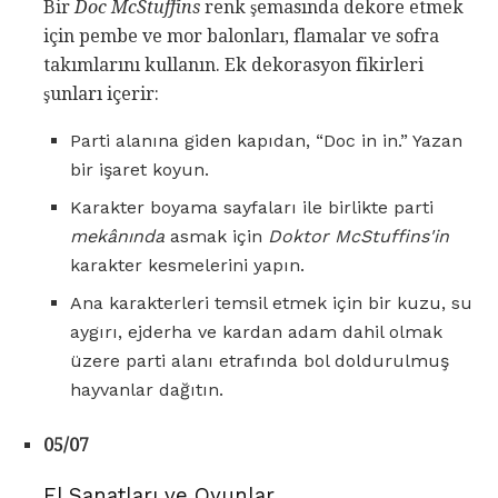
Bir
Doc McStuffins
renk şemasında dekore etmek
için pembe ve mor balonları, flamalar ve sofra
takımlarını kullanın. Ek dekorasyon fikirleri
şunları içerir:
Parti alanına giden kapıdan, “Doc in in.” Yazan
bir işaret koyun.
Karakter boyama sayfaları ile birlikte parti
mekânında
asmak için
Doktor McStuffins'in
karakter kesmelerini yapın.
Ana karakterleri temsil etmek için bir kuzu, su
aygırı, ejderha ve kardan adam dahil olmak
üzere parti alanı etrafında bol doldurulmuş
hayvanlar dağıtın.
05/07
El Sanatları ve Oyunlar