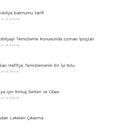
obilya balmumu tarifi
LIK VE BAKIM
obilyayı Temizleme Konusunda Uzman İpuçları
LIK VE BAKIM
ları Hafifçe Temizlemenin En İyi Yolu
LIK VE BAKIM
a için Rötuş Setleri ve Cilası
LIK VE BAKIM
adan Lekeleri Çıkarma