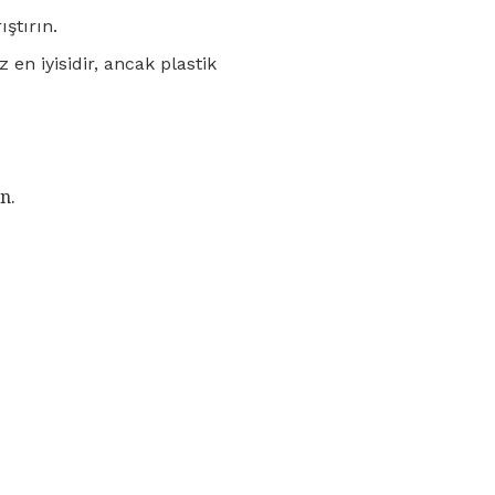
ştırın.
en iyisidir, ancak plastik
n.