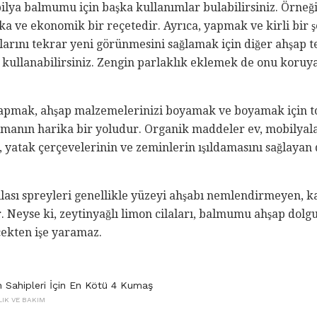
bilya balmumu için başka kullanımlar bulabilirsiniz. Örne
ika ve ekonomik bir reçetedir. Ayrıca, yapmak ve kirli bir
arını tekrar yeni görünmesini sağlamak için diğer ahşap t
ullanabilirsiniz. Zengin parlaklık eklemek de onu koruya
mak, ahşap malzemelerinizi boyamak ve boyamak için to
anın harika bir yoludur. Organik maddeler ev, mobilyaları
n, yatak çerçevelerinin ve zeminlerin ışıldamasını sağlayan d
ilası spreyleri genellikle yüzeyi ahşabı nemlendirmeyen,
 Neyse ki, zeytinyağlı limon cilaları, balmumu ahşap dolg
rçekten işe yaramaz.
n Sahipleri İçin En Kötü 4 Kumaş
LIK VE BAKIM