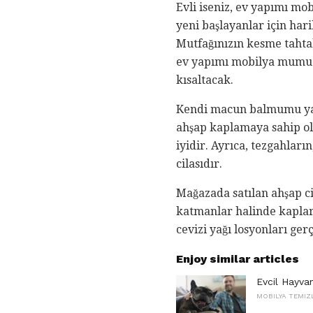
Evli iseniz, ev yapımı mo
yeni başlayanlar için har
Mutfağınızın kesme tahtal
ev yapımı mobilya mumu k
kısaltacak.
Kendi macun balmumu yap
ahşap kaplamaya sahip olm
iyidir. Ayrıca, tezgahları
cilasıdır.
Mağazada satılan ahşap c
katmanlar halinde kaplar.
cevizi yağı losyonları ge
Enjoy similar articles
Evcil Hayva
MOBILYA TEMIZ