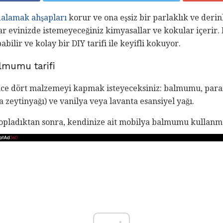
dalamak ahşapları
korur ve ona eşsiz bir parlaklık ve deri
lar evinizde istemeyeceğiniz kimyasallar ve kokular içerir.
ilir ve kolay bir DIY tarifi ile keyifli kokuyor.
lmumu tarifi
nce dört malzemeyi kapmak isteyeceksiniz: balmumu, para
a zeytinyağı) ve vanilya veya lavanta esansiyel yağı.
topladıktan sonra, kendinize ait mobilya balmumu kullanma