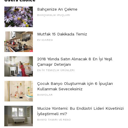
Bahçenize Arı Çekme
BAHÇIVANLIK IPUÇLARI
Mutfak 15 Dakikada Temiz
EV IDARESI
2018 Yılında Satın Alınacak 8 En İyi Yeşil
Çamaşır Deterjanı
EN İYI TEMIZLIK ÜRÜNLERI
Çocuk Banyo Oluşturmak için 6 İpuçları
Kullanmak Seveceksiniz
BANYOLAR
Mucize Yöntemi: Bu Endüstri Lideri Küvetinizi
İyileştirmeli mi?
BANYO TAMIRI VE RENO