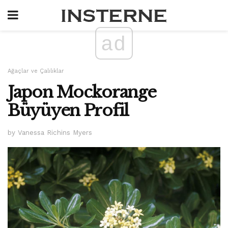
ad
Ağaçlar ve Çalılıklar
Japon Mockorange
Büyüyen Profil
by Vanessa Richins Myers