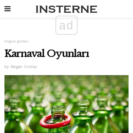
ad
Doğum günleri
Karnaval Oyunları
by Megan Cooley