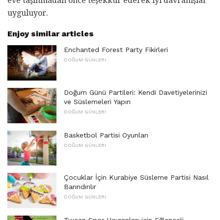
eve taşınmadan önce teşekkür ederek iyi davranışlar
uyguluyor.
Enjoy similar articles
Enchanted Forest Party Fikirleri
DOĞUM GÜNLERI
Doğum Günü Partileri: Kendi Davetiyelerinizi
ve Süslemeleri Yapın
DOĞUM GÜNLERI
Basketbol Partisi Oyunları
DOĞUM GÜNLERI
Çocuklar İçin Kurabiye Süsleme Partisi Nasıl
Barındırılır
DOĞUM GÜNLERI