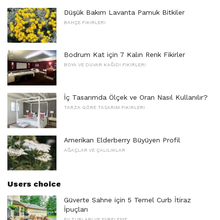
Düşük Bakım Lavanta Pamuk Bitkiler
BAHÇE FIKIRLERI
Bodrum Kat için 7 Kalın Renk Fikirler
BOYA VE DUVAR KAĞIDI FIKIRLERI
İç Tasarımda Ölçek ve Oran Nasıl Kullanılır?
TARZA GÖRE TASARIM FIKIRLERI
Amerikan Elderberry Büyüyen Profil
AĞAÇLAR VE ÇALILIKLAR
Users choice
Güverte Sahne için 5 Temel Curb İtiraz
İpuçları
EV TURLARI VE EVRELEME