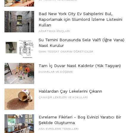
Bad New York City Ev Sahiplerini Bul,
Raporlamak için Slumlord İzleme Listesini
Kullan
APARTMAN İPUÇLARI
Su Temini Borusunda Sele Valfi (İğne Vana)
Nasıl Kurulur
SIHHI TESISAT ONARIM ÖĞRETICILER
Tam İç Duvar Nasıl Kaldırılır (Yük Taşıyan)
DUVARLAR VE DÖŞEME
Halılardan Çay Lekelerini Çıkarın
ÇAMAŞIR LEKELERI VE KOKULARI
Evreleme Fikirleri - Boş Evinizi Yaratıcı Bir
Şekilde Oluşturma
ANA EVRELEME TEMELLERI