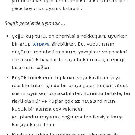
yırtıcılara ve diğer tehditlere karşı korunmak için
gece boyunca uyanık kalabilir.
Soğuk gecelerde uyumak ...
Çoğu kuş türü, en önemlisi sinekkuşları, uyurken
bir grup
torpaya
girebilirler. Bu, vücut ısısını
düşürür, metabolizmalarını yavaşlatır ve geceleri
daha soğuk havalarda hayatta kalmak için enerji
tasarrufu sağlar.
Büyük tüneklerde toplanan veya kaviteler veya
roost kutuları içinde bir araya gelen kuşlar, vücut
ısısını uyurken paylaşabilirler. Bununla birlikte, bu
riskli olabilir ve kuşlar çok az havalandırılan
küçük bir alanda çok yakından
gruplandırılmışlarsa boğulma tehlikesiyle karşı
karşıya kalabilirler.
Kuşlar uyurken faturalarını omuzlarına ya da