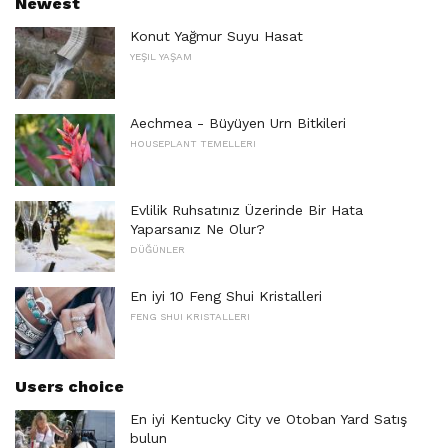
Newest
Konut Yağmur Suyu Hasat
YEŞIL YAŞAM
Aechmea - Büyüyen Urn Bitkileri
HOUSEPLANT TEMELLERI
Evlilik Ruhsatınız Üzerinde Bir Hata
Yaparsanız Ne Olur?
DÜĞÜNLER
En iyi 10 Feng Shui Kristalleri
FENG SHUI KRISTALLERI
Users choice
En iyi Kentucky City ve Otoban Yard Satış
bulun