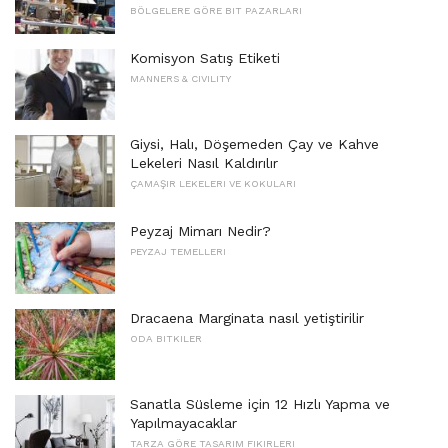
BÖLGELERE GÖRE BIT PAZARLARI
Komisyon Satış Etiketi
MANNERS & CIVILITY
Giysi, Halı, Döşemeden Çay ve Kahve
Lekeleri Nasıl Kaldırılır
ÇAMAŞIR LEKELERI VE KOKULARI
Peyzaj Mimarı Nedir?
PEYZAJ TEMELLERI
Dracaena Marginata nasıl yetiştirilir
ODA BITKILER
Sanatla Süsleme için 12 Hızlı Yapma ve
Yapılmayacaklar
TARZA GÖRE TASARIM FIKIRLERI