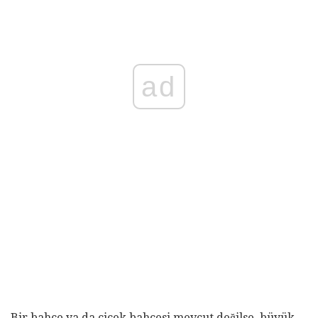
ad
Bir bahçe ya da çiçek bahçesi mevcut değilse, büyük