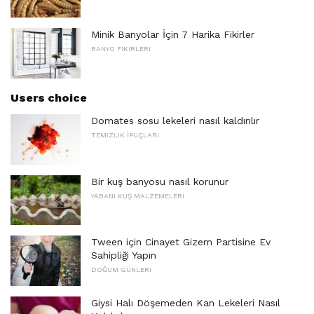
Minik Banyolar İçin 7 Harika Fikirler
BANYO FIKIRLERI
Users choice
Domates sosu lekeleri nasıl kaldırılır
TEMIZLIK İPUÇLARI
Bir kuş banyosu nasıl korunur
YABANI KUŞ MALZEMELERI
Tween için Cinayet Gizem Partisine Ev
Sahipliği Yapın
DOĞUM GÜNLERI
Giysi Halı Döşemeden Kan Lekeleri Nasıl