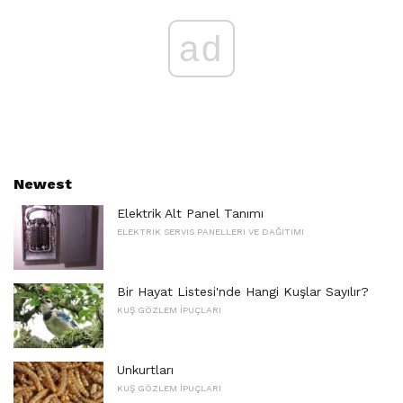
ad
Newest
Elektrik Alt Panel Tanımı
ELEKTRIK SERVIS PANELLERI VE DAĞITIMI
Bir Hayat Listesi'nde Hangi Kuşlar Sayılır?
KUŞ GÖZLEM İPUÇLARI
Unkurtları
KUŞ GÖZLEM İPUÇLARI