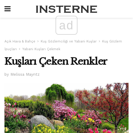
ad
Açık Hava & Bahçe
Kuş Gözlemciliği ve Yabani Kuşlar
Kuş Gözlem
İpuçları
Yabani Kuşları Çekmek
Kuşları Çeken Renkler
by Melissa Mayntz