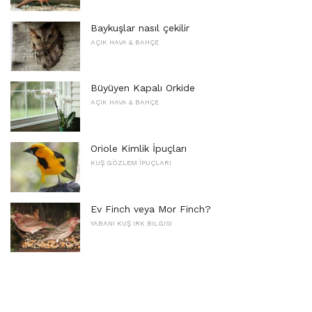
Baykuşlar nasıl çekilir
AÇIK HAVA & BAHÇE
Büyüyen Kapalı Orkide
AÇIK HAVA & BAHÇE
Oriole Kimlik İpuçları
KUŞ GÖZLEM İPUÇLARI
Ev Finch veya Mor Finch?
YABANI KUŞ IRK BILGISI