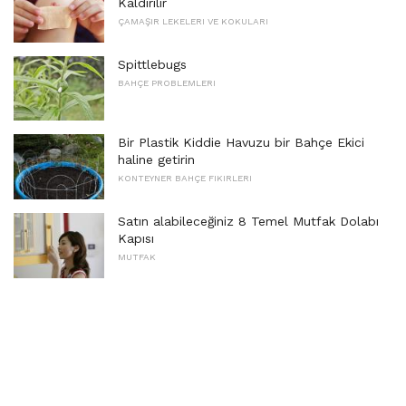
Kaldırılır
ÇAMAŞIR LEKELERI VE KOKULARI
Spittlebugs
BAHÇE PROBLEMLERI
Bir Plastik Kiddie Havuzu bir Bahçe Ekici
haline getirin
KONTEYNER BAHÇE FIKIRLERI
Satın alabileceğiniz 8 Temel Mutfak Dolabı
Kapısı
MUTFAK