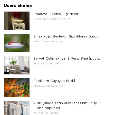
Users choice
Polarize Elektrik Fişi Nedir?
ELEKTRIK ONARIM TEMELLERI
Sinek kuşu Besleyici Sızıntılarını Durdur
KUŞ GÖZLEM İPUÇLARI
Servet Çekmek için 8 Feng Shui İpuçları
FENG SHUI İPUÇLARI
Firethorn Büyüyen Profil
AĞAÇLAR VE ÇALILIKLAR
2018 yılında satın alabileceğiniz En İyi 7
Elbise Vapurları
EN İYI EV ÜRÜNLERI