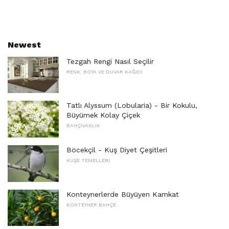
Newest
Tezgah Rengi Nasıl Seçilir
RENK, BOYA VE DUVAR KAĞIDI
Tatlı Alyssum (Lobularia) - Bir Kokulu,
Büyümek Kolay Çiçek
BAHÇIVANLIK
Böcekçil - Kuş Diyet Çeşitleri
KUŞE TEMELLERI
Konteynerlerde Büyüyen Kamkat
KONTEYNER BAHÇE