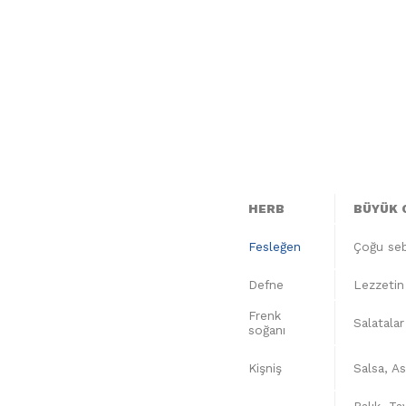
HERB
BÜYÜK
Fesleğen
Çoğu sebz
Defne
Lezzetin 
Frenk
Salatala
soğanı
Kişniş
Salsa, A
Balık, Ta