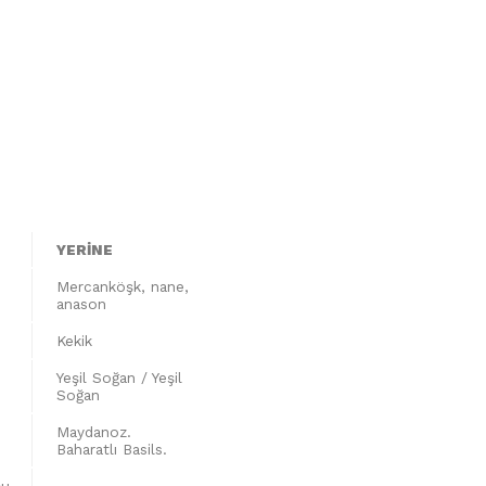
YERİNE
Mercanköşk, nane,
anason
Kekik
Yeşil Soğan / Yeşil
Soğan
Maydanoz.
Baharatlı Basils.
şu