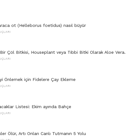
raca ot (Helleborus foetidus) nasıl büyür
UÇLARI
Bir Çöl Bitkisi, Houseplant veya Tıbbi Bitki Olarak Aloe Vera.
UÇLARI
 Önlemek için Fidelere Çay Ekleme
UÇLARI
acaklar Listesi: Ekim ayında Bahçe
UÇLARI
er Ölür, Artı Onları Canlı Tutmanın 5 Yolu
UÇLARI