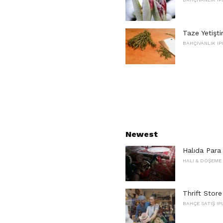
Taze Yetişti
BAHÇIVANLIK IP
Newest
Halıda Para
HALI & DÖŞEME 
Thrift Store
BAHÇE SATIŞ IP