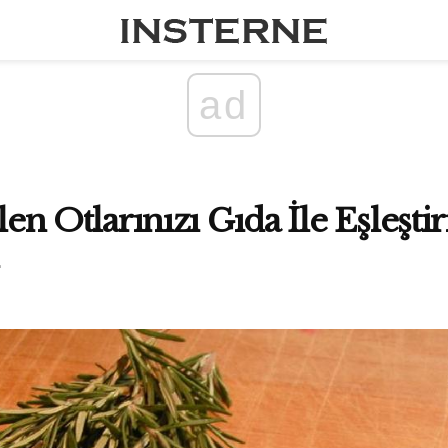
ad
ilen Otlarınızı Gıda İle Eşleşt