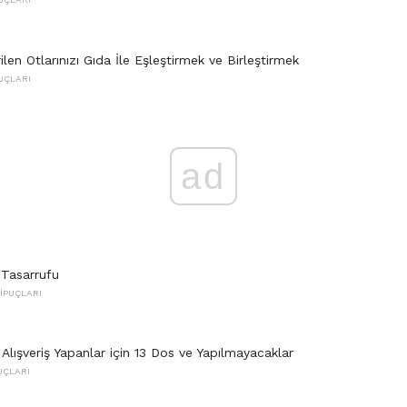
rilen Otlarınızı Gıda İle Eşleştirmek ve Birleştirmek
UÇLARI
ad
 Tasarrufu
İPUÇLARI
 Alışveriş Yapanlar için 13 Dos ve Yapılmayacaklar
UÇLARI