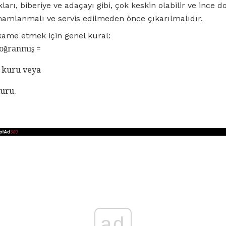
ları, biberiye ve adaçayı gibi, çok keskin olabilir ve ince 
mamlanmalı ve servis edilmeden önce çıkarılmalıdır.
kame etmek için genel kural:
doğranmış =
ş kuru veya
Kuru.
ad