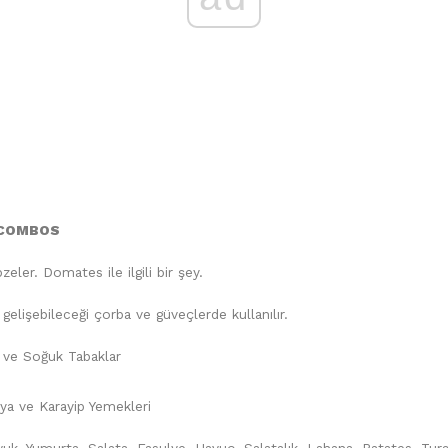
 COMBOS
eler. Domates ile ilgili bir şey.
gelişebileceği çorba ve güveçlerde kullanılır.
r ve Soğuk Tabaklar
sya ve Karayip Yemekleri
vuk, Yumurta, Salata, Fasulye, Havuç, Salatalık, Lahana, Patates, Tur