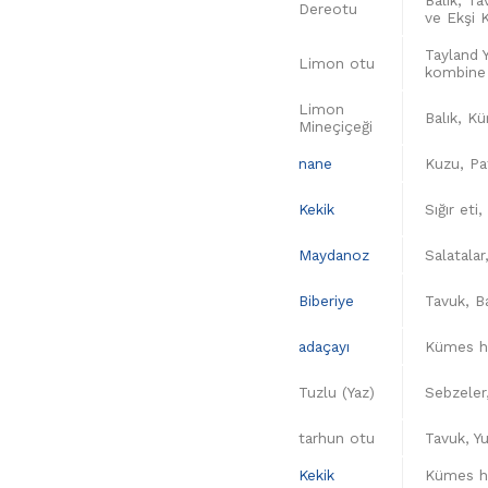
Dereotu
ve Ekşi 
Tayland Y
Limon otu
kombine e
Limon
Balık, Kü
Mineçiçeği
nane
Kuzu, Pat
Kekik
Sığır et
Maydanoz
Salatala
Biberiye
Tavuk, B
adaçayı
Kümes ha
Tuzlu (Yaz)
Sebzeler
tarhun otu
Tavuk, Y
Kekik
Kümes ha