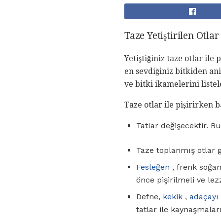
Taze Yetiştirilen Otla
Yetiştiğiniz taze otlar il
en sevdiğiniz bitkiden a
ve bitki ikamelerini liste
Taze otlar ile pişirirken 
Tatlar değişecektir. B
Taze toplanmış otlar 
Fesleğen
, frenk soğan
önce pişirilmeli ve le
Defne,
kekik
,
adaçayı
tatlar ile kaynaşmalar