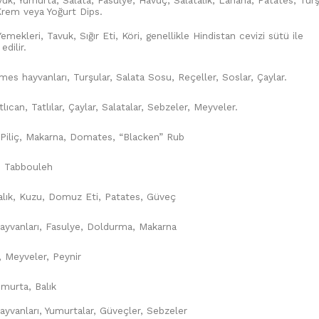
Krem veya Yoğurt Dips.
emekleri, Tavuk, Sığır Eti, Köri, genellikle Hindistan cevizi sütü ile
dilir.
mes hayvanları, Turşular, Salata Sosu, Reçeller, Soslar, Çaylar.
lıcan, Tatlılar, Çaylar, Salatalar, Sebzeler, Meyveler.
i, Piliç, Makarna, Domates, “Blacken” Rub
r, Tabbouleh
alık, Kuzu, Domuz Eti, Patates, Güveç
yvanları, Fasulye, Doldurma, Makarna
, Meyveler, Peynir
umurta, Balık
yvanları, Yumurtalar, Güveçler, Sebzeler