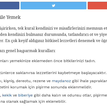
r ile Yemek
e pişirirken, tek kural kendinizi ve misafirlerinizi memnun e
niden kendinizi bulmanız durumunda, tatlandırıcı ot ve yi
ler. En çok keyif aldığınız bitkisel lezzetleri denemek ve ö
bazı genel başparmak kuralları:
unları yemekinize eklemeden önce bitkilerinizi tadın.
günlerce saklanırsa lezzetlerini kaybetmeye başlayacaktır.
ı, kişniş, dereotu, rezene ve
maydanoz
gibi ihale yaprakl
zzetini korumak için pişirme sonunda eklenmelidir.
,
kekik
ve
biberiye
gibi daha kalın ve odunsu otlar, pişirme
ına olanak sağlamak için eklenebilir.