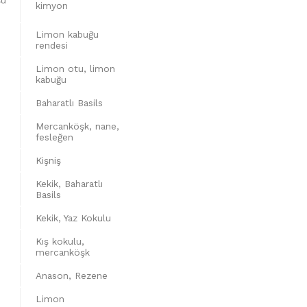
kimyon
Limon kabuğu
rendesi
Limon otu, limon
kabuğu
Baharatlı Basils
Mercanköşk, nane,
fesleğen
Kişniş
Kekik, Baharatlı
Basils
Kekik, Yaz Kokulu
Kış kokulu,
mercanköşk
Anason, Rezene
Limon