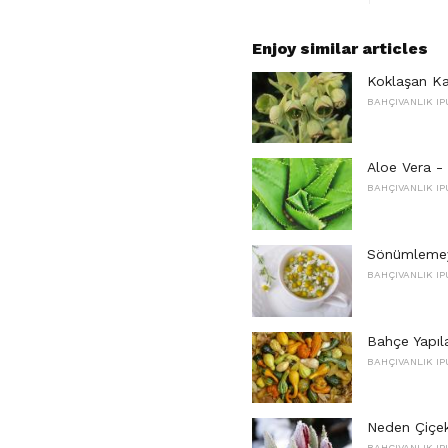
Enjoy similar articles
Koklaşan Ka
BAHÇIVANLIK IP
Aloe Vera - 
BAHÇIVANLIK IP
Sönümlemeyi
BAHÇIVANLIK IP
Bahçe Yapıl
BAHÇIVANLIK IP
Neden Çiçekl
BAHÇIVANLIK IP