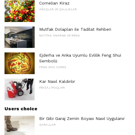
Cornelian Kiraz
AĞAÇLAR VE ÇALILIKLAR
Mutfak Dolapları ile Tadilat Rehberi
MUTFAK ONARIMI VE RENO
Ejderha ve Anka Uyumlu Evlilik Feng Shui
Sembolü
FENG SHUI CURES
Kar Nasıl Kaldırılır
PEYZAJ İPUÇLARI
Users choice
Bir Gibi Garaj Zemin Boyası Nasıl Uygulanır
GARAJLAR