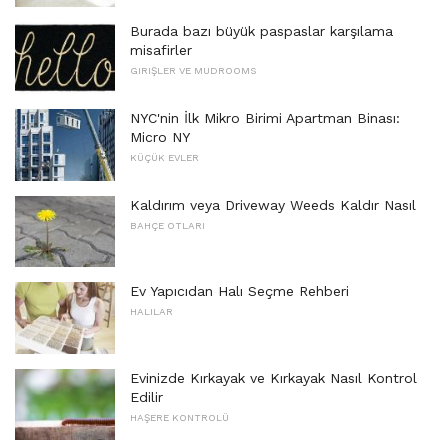
Burada bazı büyük paspaslar karşılama
misafirler
GIRIŞLER VE MUDROOMS
NYC'nin İlk Mikro Birimi Apartman Binası:
Micro NY
KÜÇÜK EVLER
Kaldırım veya Driveway Weeds Kaldır Nasıl
BAHÇE OTLARI
Ev Yapıcıdan Halı Seçme Rehberi
HALILAR
Evinizde Kırkayak ve Kırkayak Nasıl Kontrol
Edilir
HAŞERE KONTROLÜ