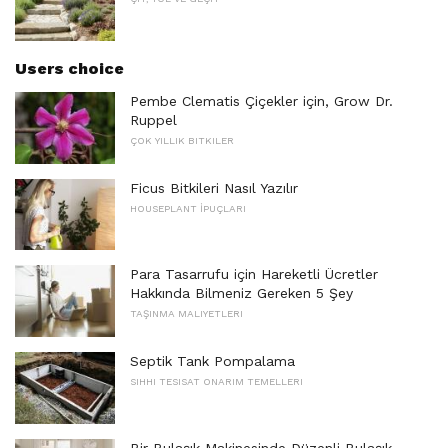
Users choice
Pembe Clematis Çiçekler için, Grow Dr.
Ruppel
ÇOK YILLIK BITKILER
Ficus Bitkileri Nasıl Yazılır
HOUSEPLANT İPUÇLARI
Para Tasarrufu için Hareketli Ücretler
Hakkında Bilmeniz Gereken 5 Şey
TAŞINMA MALIYETLERI
Septik Tank Pompalama
SIHHI TESISAT ONARIM TEMELLERI
Bir Bulaşık Makinesinde Düzenli Bulaşık