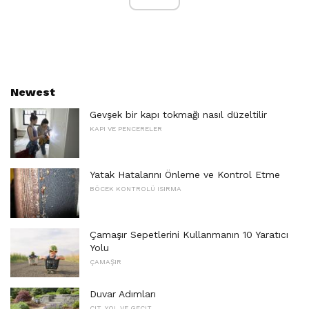
Newest
Gevşek bir kapı tokmağı nasıl düzeltilir
KAPI VE PENCERELER
Yatak Hatalarını Önleme ve Kontrol Etme
BÖCEK KONTROLÜ ISIRMA
Çamaşır Sepetlerini Kullanmanın 10 Yaratıcı
Yolu
ÇAMAŞIR
Duvar Adımları
ÇIT, YOL VE GEÇIT