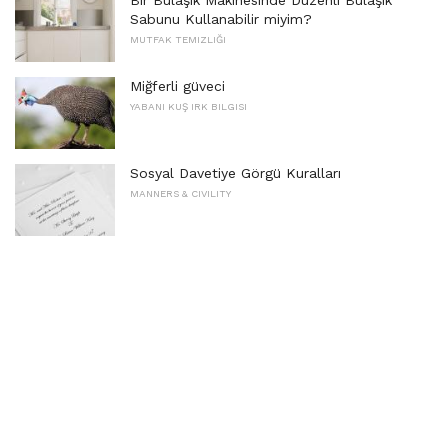
Sabunu Kullanabilir miyim?
MUTFAK TEMIZLIĞI
Miğferli güveci
YABANI KUŞ IRK BILGISI
Sosyal Davetiye Görgü Kuralları
MANNERS & CIVILITY