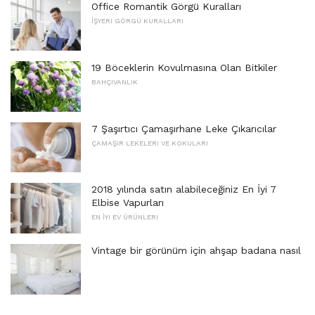
Office Romantik Görgü Kuralları
İŞYERI GÖRGÜ KURALLARI
19 Böceklerin Kovulmasına Olan Bitkiler
BAHÇIVANLIK
7 Şaşırtıcı Çamaşırhane Leke Çıkarıcılar
ÇAMAŞIR LEKELERI VE KOKULARI
2018 yılında satın alabileceğiniz En İyi 7
Elbise Vapurları
EN İYI EV ÜRÜNLERI
Vintage bir görünüm için ahşap badana nasıl