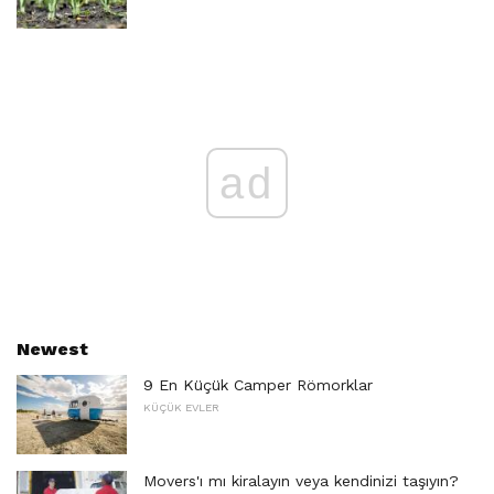
ad
Newest
9 En Küçük Camper Römorklar
KÜÇÜK EVLER
Movers'ı mı kiralayın veya kendinizi taşıyın?