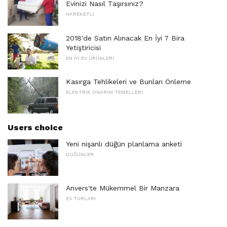
Evinizi Nasıl Taşırsınız?
HAREKETLI
2018'de Satın Alınacak En İyi 7 Bira
Yetiştiricisi
EN İYI EV ÜRÜNLERI
Kasırga Tehlikeleri ve Bunları Önleme
ELEKTRIK ONARIM TEMELLERI
Users choice
Yeni nişanlı düğün planlama anketi
DÜĞÜNLER
Anvers'te Mükemmel Bir Manzara
EV TURLARI